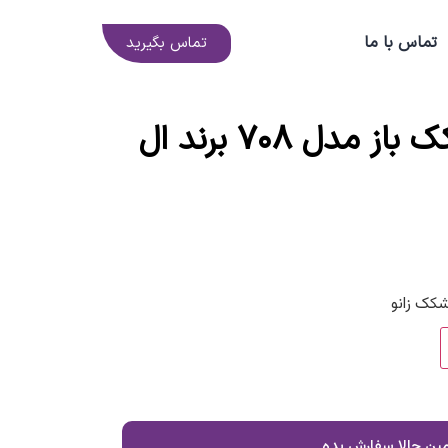
0
تماس با ما
تماس بگیرید
زانوبند طبی کشکک باز مدل ۷۰۸ برند ال
کک زانو
ین حالا سفارش بده