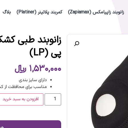
زانوبند زاپیامکس (Zapiamax)
کمربند پلاتینر (Platiner)
بلاگ
پی (LP)
۱,۵۳۰,۰۰۰
﷼
دارای سایز بندی
مناسب برای محافظت از کش
افزودن به سبد خرید
هم